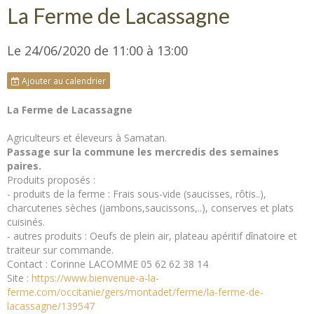
La Ferme de Lacassagne
Le 24/06/2020
de 11:00
à 13:00
Ajouter au calendrier
La Ferme de Lacassagne
Agriculteurs et éleveurs à Samatan.
Passage sur la commune les mercredis des semaines
paires.
Produits proposés :
- produits de la ferme : Frais sous-vide (saucisses, rôtis..),
charcuteries sèches (jambons,saucissons,..), conserves et plats
cuisinés.
- autres produits : Oeufs de plein air, plateau apéritif dînatoire et
traiteur sur commande.
Contact : Corinne LACOMME 05 62 62 38 14
Site :
https://www.bienvenue-a-la-
ferme.com/occitanie/gers/montadet/ferme/la-ferme-de-
lacassagne/139547